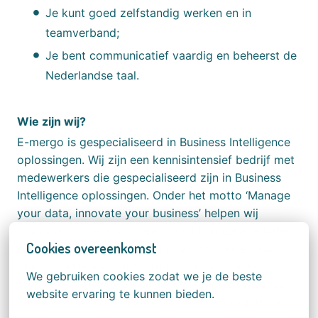
Je kunt goed zelfstandig werken en in
teamverband;
Je bent communicatief vaardig en beheerst de
Nederlandse taal.
Wie zijn wij?
E-mergo is gespecialiseerd in Business Intelligence
oplossingen. Wij zijn een kennisintensief bedrijf met
medewerkers die gespecialiseerd zijn in Business
Intelligence oplossingen. Onder het motto ‘Manage
your data, innovate your business’ helpen wij
organisaties het maximale om uit hun data te halen.
Cookies overeenkomst
Dit doen wij met behulp van de oplossingen van
Qlik, TimeXtender en Microsoft, waarvoor wij
We gebruiken cookies zodat we je de beste 
software, consultancy en beheer leveren. Hiermee
website ervaring te kunnen bieden.
bieden wij zinvolle informatie waarmee organisaties