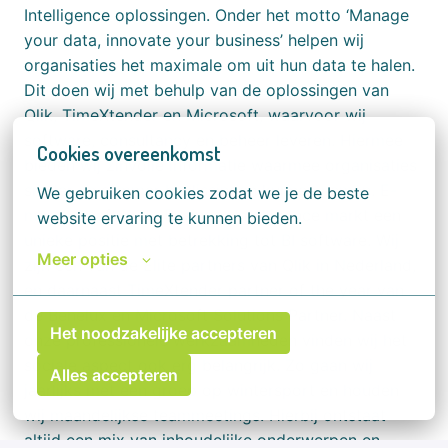
Intelligence oplossingen. Onder het motto ‘Manage
your data, innovate your business’ helpen wij
organisaties het maximale om uit hun data te halen.
Dit doen wij met behulp van de oplossingen van
Qlik, TimeXtender en Microsoft, waarvoor wij
software, consultancy en beheer leveren. Hiermee
Cookies overeenkomst
bieden wij zinvolle informatie waarmee organisaties
sneller en slimmer beslissingen kunnen nemen. E-
We gebruiken cookies zodat we je de beste 
mergo heeft in de Business Intelligence markt een
website ervaring te kunnen bieden.
unieke positie met betrekking tot BI software. Wij
Meer opties
zijn één van de Elite partners van Qlik in Nederland,
en daarnaast TimeXtender partner of the year van
de Benelux en Microsoft Solutions Partner. Naast
Het noodzakelijke accepteren
onze professionele werkzaamheden vinden wij het
sociale aspect ook erg belangrijk. Zo gaan wij
Alles accepteren
jaarlijks met een groep op wintersport en houden
wij maandelijkse teammeetings. Hierbij ontstaat
altijd een mix van inhoudelijke onderwerpen en